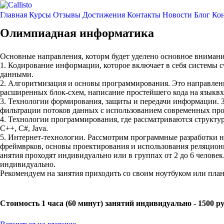
Главная
Курсы
Отзывы
Достижения
Контакты
Новости
Блог
Кон
Олимпиадная информатика
Основные направления, которм будет уделено основное вниман
1. Кодирование информации, которое включает в себя системы 
данными.
2. Алгоритмизация и основы программирования. Это направлени
расширенных блок-схем, написание простейшего кода на языквх
3. Технологии формирования, защиты и передачи информации. З
фильтрации потоков данных с использованием современных про
4. Технологии программирования, где рассматриваются структу
C++, C#, Java.
5. Интернет-технологии. Рассмотрим программные разработки на
фреймврков, основы проектирования и использования реляцион
анятия проходят индивидуально или в группах от 2 до 6 человек
индивидуально.
Рекомендуем на занятия приходить со своим ноутбуком или план
Стоимость 1 часа (60 минут) занятий индивидуально - 1500 руб.