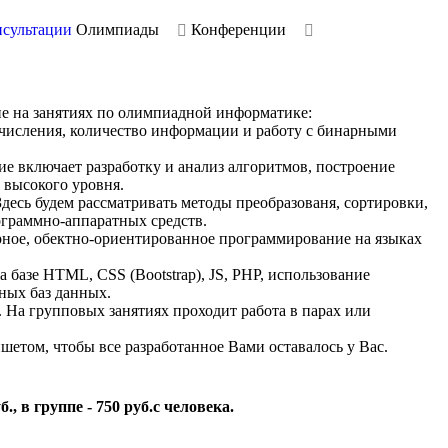
сультации
Олимпиады
Конференции
ие на занятиях по олимпиадной информатике:
счисления, количество информации и работу с бинарными
е включает разработку и анализ алгоритмов, построение
 высокого уровня.
десь будем рассматривать методы преобразованя, сортировки,
граммно-аппаратных средств.
рное, обектно-ориентированное программирование на языках
 базе HTML, CSS (Bootstrap), JS, PHP, использование
ных баз данных.
. На групповых занятиях проходит работа в парах или
шетом, чтобы все разработанное Вами оставалось у Вас.
, в группе - 750 руб.с человека.